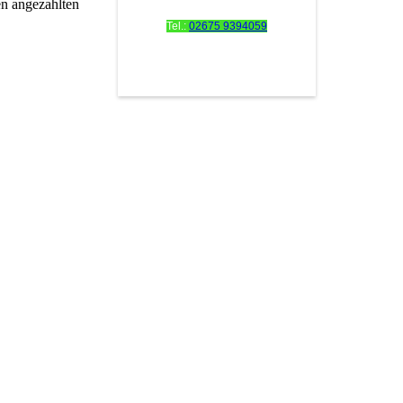
en angezahlten
Tel.:
02675 9394059
fewo-calmont@t-online.de