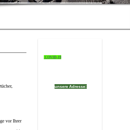
COVID-19
tücher,
unsere Adresse:
Ferienhaus Calmont
Familie
Berdi-Pellenz
ge vor Ihrer
Moselstraße 2